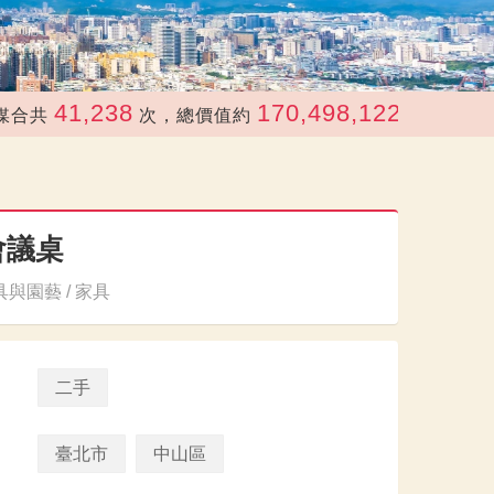
41,238
170,498,122
次，總價值約
元
會議桌
與園藝 / 家具
二手
臺北市
中山區