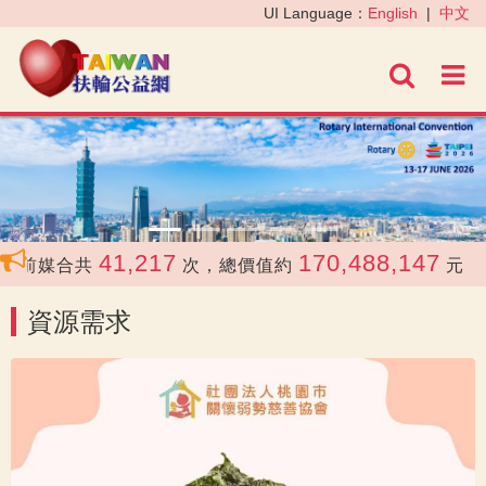
‹
›
UI Language：
English
|
中文
進階
41,217
170,488,147
前媒合共
次，總價值約
元
資源需求