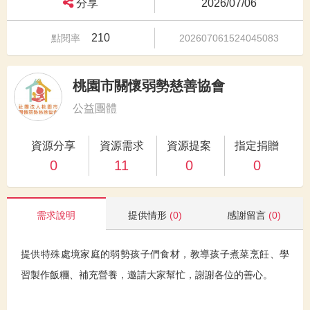
分享
2026/07/06
210
點閱率
202607061524045083
桃園市關懷弱勢慈善協會
公益團體
資源分享
資源需求
資源提案
指定捐贈
0
11
0
0
需求說明
提供情形
(0)
感謝留言
(0)
提供特殊處境家庭的弱勢孩子們食材，教導孩子煮菜烹飪、學
習製作飯糰、補充營養，邀請大家幫忙，謝謝各位的善心。