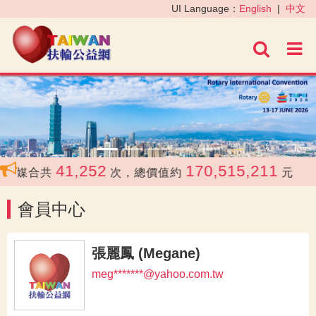
‹
›
UI Language：
English
|
中文
進階
41,252
170,515,211
媒合共
次，總價值約
元
會員中心
張麗鳳 (Megane)
meg*******@yahoo.com.tw