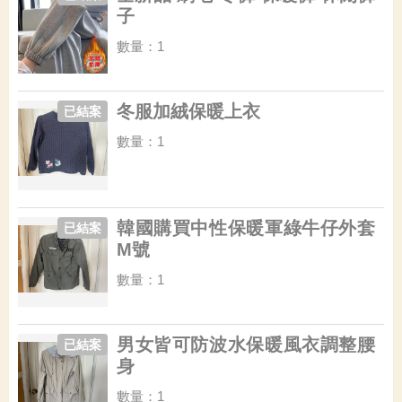
子
數量：1
冬服加絨保暖上衣
已結案
數量：1
韓國購買中性保暖軍綠牛仔外套
已結案
M號
數量：1
男女皆可防波水保暖風衣調整腰
已結案
身
數量：1