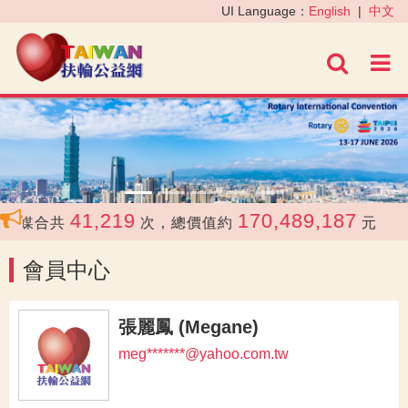
‹
›
UI Language：
English
|
中文
進階
41,219
170,489,187
媒合共
次，總價值約
元
會員中心
張麗鳳 (Megane)
meg*******@yahoo.com.tw