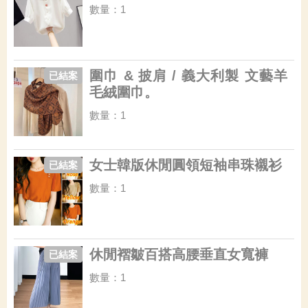
數量：1
圍巾 & 披肩 / 義大利製 文藝羊
已結案
毛絨圍巾。
數量：1
女士韓版休閒圓領短袖串珠襯衫
已結案
數量：1
休閒褶皺百搭高腰垂直女寬褲
已結案
數量：1