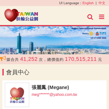
‹
›
UI Language：
English
|
中文
進階
41,252
170,515,211
前媒合共
次，總價值約
元
會員中心
張麗鳳 (Megane)
meg*******@yahoo.com.tw