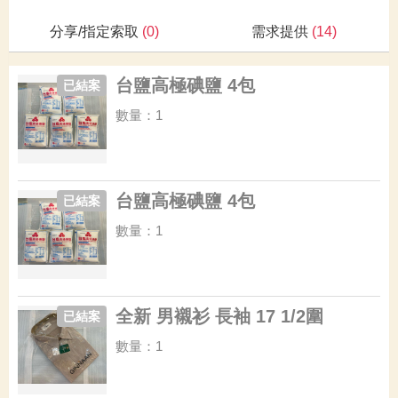
分享/指定索取
(0)
需求提供
(14)
台鹽高極碘鹽 4包
已結案
數量：1
台鹽高極碘鹽 4包
已結案
數量：1
全新 男襯衫 長袖 17 1/2圍
已結案
數量：1