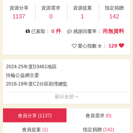
資源分享
資源需求
資源提案
指定捐贈
1137
0
1
142
0 件
尚無資料
已索取：
感謝回覆率：
129
愛心指數
：
2024-25年度D3461地區
扶輪公益網主委
2018-19年度C2分區助理總監
顯示全部
會員分享
(1137)
會員需求
(0)
會員提案
(1)
指定捐贈
(142)