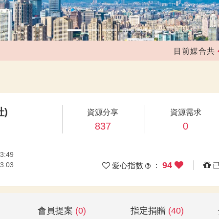
41,252
目前媒合共
社)
資源分享
資源需求
837
0
3:49
94
3:03
愛心指數
：
會員提案
(0)
指定捐贈
(40)