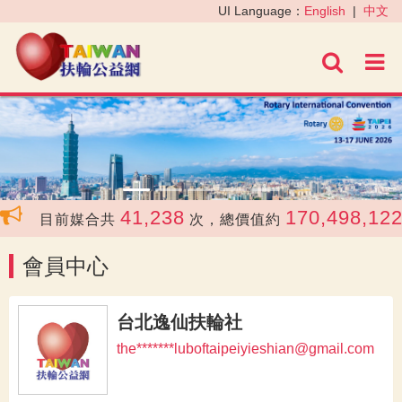
‹
›
UI Language：
English
|
中文
進階
41,238
170,498,122
目前媒合共
次，總價值約
會員中心
台北逸仙扶輪社
the*******luboftaipeiyieshian@gmail.com