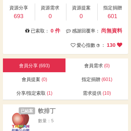
資源分享
資源需求
資源提案
指定捐贈
693
0
0
601
0 件
尚無資料
已索取：
感謝回覆率：
130
愛心指數
：
會員分享
(693)
會員需求
(0)
會員提案
(0)
指定捐贈
(601)
分享/指定索取
(1)
需求提供
(10)
軟排丁
已結案
數量：5