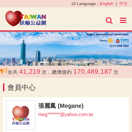
‹
›
UI Language：
English
|
中文
進階
41,219
170,489,187
合共
次，總價值約
元
會員中心
張麗鳳 (Megane)
meg*******@yahoo.com.tw