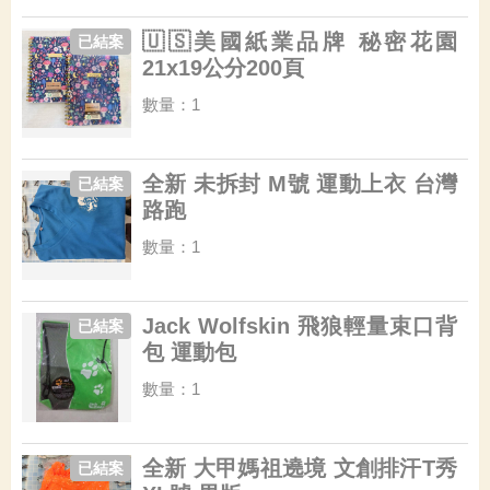
🇺🇸美國紙業品牌 秘密花園
已結案
21x19公分200頁
數量：1
全新 未拆封 M號 運動上衣 台灣
已結案
路跑
數量：1
Jack Wolfskin 飛狼輕量束口背
已結案
包 運動包
數量：1
全新 大甲媽祖遶境 文創排汗T秀
已結案