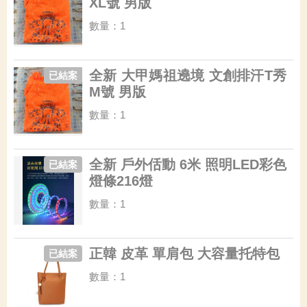
XL號 男版
數量：1
全新 大甲媽祖遶境 文創排汗T秀
已結案
M號 男版
數量：1
全新 戶外佸動 6米 照明LED彩色
已結案
燈條216燈
數量：1
正韓 皮革 單肩包 大容量托特包
已結案
數量：1