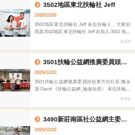
的服務與心得。 自我介紹： 我目前擔任智匯保
3502地區東北扶輪社 Jeff
險經紀人業務經理，主
2025/12/29
3502地區東北扶輪社 Jeff 各位扶輪人，大家好
我是3502地區 東北扶輪社 Jeff 在加入 3502 地區
公益網 這個大家庭之前，我從未想過「分享」
管理員
的力量可以如此巨大。 雖然加入公益網委員會
的時間或許不算太長，但這段日子的所見所聞，
卻讓我經歷了一場深刻的生命教育。 在這裡，
3501扶輪公益網推廣委員頭份東方社社長 陳永源 David
我學到了兩個寶貴的觀念： 第一，是「物盡其
2025/12/22
用」的惜福智慧。 原來，那些被我們堆積在儲
3501扶輪公益網推廣委員頭份東方社社長 陳永
藏室
源 David 《扶輪公益網_輪值站長》 各位扶輪領
導人＆社友好： 我是3501地區扶輪公益網， 委
管理員
員～ 頭份東方社社長 陳永源 David 首先，感謝
3501地區扶輪公益網主委PP Monica的推薦，讓
我有機會擔任這一週扶輪公益網的輪值站長。
3490新莊南區社公益網主委葉淑麗PP Sally
同時也要感謝扶輪公益網苗栗區主委美芳姐PP
2025/12/15
Freda及頭份東方社Bella姐邀