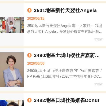
一張床、一台輪椅、一批孩子需要的文具；對扶
輪人來說，是閒置的資源，對另一個人來說，卻
3501地區新竹天翌社Angela
可能是重新開始的希望。 扶輪做公益，從來不
2026/06/15
是為了掌聲，而是因為看見需要，所以願意伸出
3501地區新竹天翌社Angela 嗨～大家好～ 我是
手。 今年，扶
新竹天翌社Angela，受邀寫心得實在有點汗顏，
因為從2年前加入公益網到現在，出席次數10根
管理員
手指頭數不滿，更別說有什麼貢獻，回想這一
路： 2024/9月 接獲PP Transcend邀請擔任扶輪
公益網的委員，參加一次例會，對於公益網事務
3490地區土城山櫻社唐嘉蔚PP Patti
還是懵懵懂懂，這個職位
2026/06/08
3490地區土城山櫻社唐嘉蔚PP Patti 唐嘉蔚 /
PP Patti (土城山櫻社) 2026世界扶輪年會HOC籌
備委員 3490地區公益網世界年會主委 3490地區
管理員
ESG促進委員會主委 2026國際扶輪年會在台北
｜國際扶輪3490地區主題館 打卡送好禮 2026國
際扶輪年會將於 6月
3482地區日城社孫嬉雀Donut