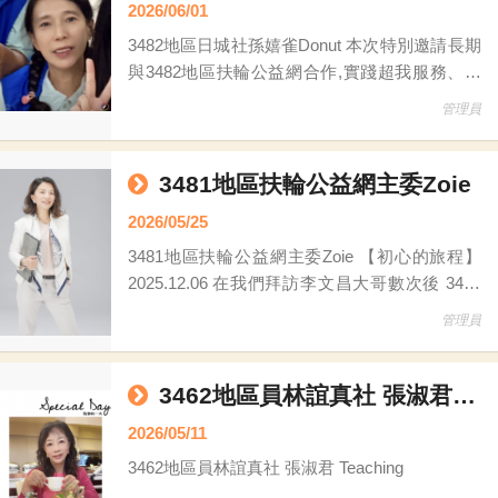
2026/06/01
3482地區日城社孫嬉雀Donut 本次特別邀請長期
與3482地區扶輪公益網合作,實踐超我服務、愛
心滿滿的日城社孫嬉雀Donut社友為我們談談參
管理員
與扶輪公益的點滴做分享，除了為弱勢團體募集
資源外，並不斷身體力行給予弱勢家庭關懷是我
們公益網的好榜樣之一，請大家不吝給予鼓勵和
3481地區扶輪公益網主委Zoie
支持。 雨過天晴！心繫著許久不見的坪林長者
2026/05/25
們！開著陪伴我們多年辛勞愛車出發囉！人事依
3481地區扶輪公益網主委Zoie 【初心的旅程】
舊但耳邊卻傳來陣陣救護車的鳴笛聲！
2025.12.06 在我們拜訪李文昌大哥數次後 3481
地區首次挖寶傳愛活動，啟動了!! 我們期許自
管理員
己，可以成為”團結行善”中，串起愛心的那一個
小圓點 協助李大哥汐止倉庫----那存放了許多愛
心二手物資的善緣坊 把二手物資上傳到扶輪公
3462地區員林誼真社 張淑君 Teaching
益網
2026/05/11
3462地區員林誼真社 張淑君 Teaching