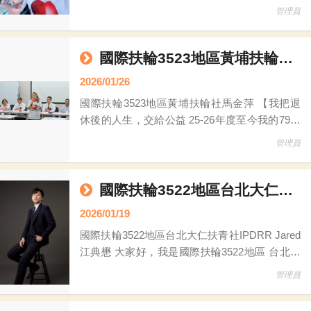
Karajan(大甲中央社)推薦我成為本週輪值站長
管理員
我是來自台中港西濱扶輪社的陳美諭Renee，目
前從事園藝工具與五金相關工作，身爲巨和園藝
工具五金行植物代理人，今天很榮幸以扶輪公益
國際扶輪3523地區黃埔扶輪社馬金萍
網輪值站長的身分，與大家分享我加入扶輪公益
2026/01/26
網的初
國際扶輪3523地區黃埔扶輪社馬金萍 【我把退
休後的人生，交給公益 25-26年度至今我的79次
公益媒合行動】 國際扶輪3523地區・黃埔扶輪
管理員
社 馬金萍 退休之後，很多朋友問我：「是不
是終於可以好好休息了？」 但對我來說，退休
不是停下來，而是終於有時間，把一輩子累積的
國際扶輪3522地區台北大仁扶青社IPDRR Jared江典懋
能力，拿來做真正有意義的事情。 過去，我長
2026/01/19
年從事公關與藝人經紀相關工作，習慣在不同角
國際扶輪3522地區台北大仁扶青社IPDRR Jared
色、不同需求之間來回溝通
江典懋 大家好，我是國際扶輪3522地區 台北大
仁扶青社的 IPDRR Jared 江典懋，同時也是
管理員
3522地區25-26年度扶輪公益網推廣委員會的副
執行長；十分榮幸能夠與大家分享近期感動滿滿