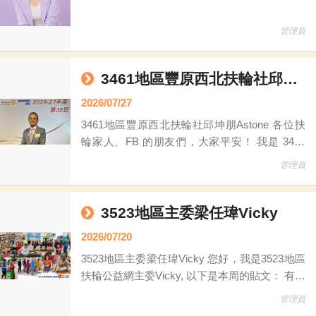
管理員
3461地區豐原西北扶輪社邱坤朋Astone
2026/07/27
3461地區豐原西北扶輪社邱坤朋Astone 各位扶
輪家人、FB 的朋友們，大家平安！ 我是 3461
地區，豐原西北扶輪社的 邱坤朋 Astone。 這週
管理員
由我接棒擔任台灣扶輪公益網的輪值站長。既然
拿到了麥克風，不跟大家爆料一下公益網的「光
速魔法」，怎麼對得起這個頭銜呢？ *110台老
3523地區主委梁任瑋Vicky
鋼琴的集體大復活 回顧 3461 地區在上個年度，
2026/07/20
我們幹了一件大事：一口氣募集了 110
3523地區主委梁任瑋Vicky 您好，我是3523地區
扶輪公益網主委Vicky, 以下是本周的貼文： 有時
候，改變一個人的生活，不一定要做一件驚天動
管理員
地的大事。 也許，只是一張還很好用的桌子、