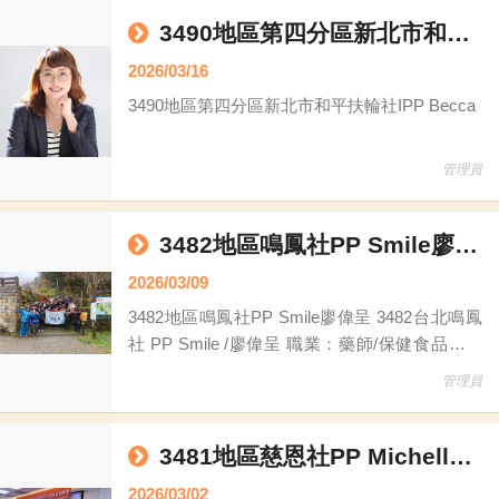
替他前往參加活動。那是我第一次近距離接觸這
個團體，看著大家為了媒合物資而奔走，心中種
3490地區第四分區新北市和平扶輪社IPP Becca
下了一顆小小的種子。當時在 RLI 領導學院與社
2026/03/16
秘會中，聽著主委與委員的大力推廣，這份對
3490地區第四分區新北市和平扶輪社IPP Becca
「物資媒合」的認同感便在心中默默萌芽。
管理員
3482地區鳴鳳社PP Smile廖偉呈
2026/03/09
3482地區鳴鳳社PP Smile廖偉呈 3482台北鳴鳳
社 PP Smile /廖偉呈 職業：藥師/保健食品研發
扶輪資歷： **2022-23台北鳴鳳社社長 **2024-25
管理員
公共形象關係委員會 副主委 **2025-26扶輪公益
網委員會 委員 …………………………
3481地區慈恩社PP Michelle Laura許麗秋
2026/03/02