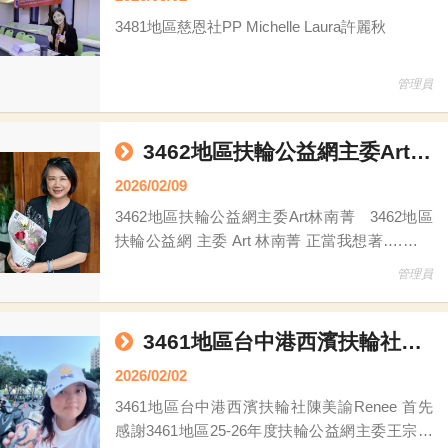
3481地區慈恩社PP Michelle Laura許麗秋
管理員
3462地區扶輪公益網主委Art林南菁
2026/02/09
3462地區扶輪公益網主委Art林南菁 3462地區
扶輪公益網 主委 Art 林南菁 正當我想著….，花
蓮光復鄉馬太鞍溪的洪災！我們能為災民做些什
管理員
麼呢？沒想到就在3462扶輪公益網教育長Tony的
一通電話，他歡心鼓舞的告知我。他爭取到1000
雙高級女鞋的義賣機會，公益網團隊們即刻召開
3461地區台中港西濱扶輪社陳美諭Renee
會議，就在委員們的集思廣益下，我們規劃了一
2026/02/02
場又一場多處定點式的義賣女鞋活動，團隊們竟
3461地區台中港西濱扶輪社陳美諭Renee 首先
然
感謝3461地區25-26年度扶輪公益網主委王宗仁