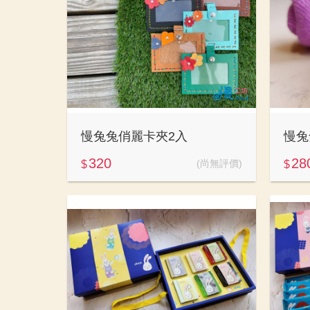
慢兔兔俏麗卡夾2入
慢兔
320
28
(尚無評價)
$
$