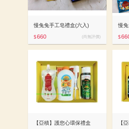
慢兔兔手工皂禮盒(六入)
慢兔
660
66
(尚無評價)
$
$
【亞積】護您心環保禮盒
【亞