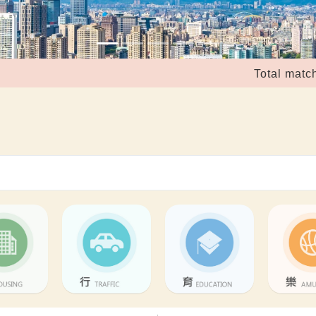
41,
Total matches: