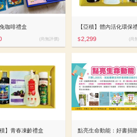
兔咖啡禮盒
【亞積】體內活化環保
0
2,299
(尚無評價)
(尚
$
積】青春凍齡禮盒