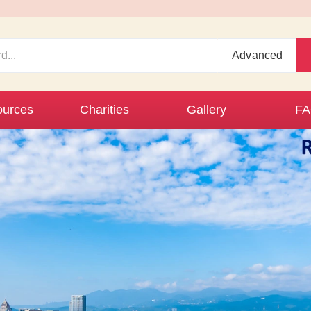
Advanced
urces
Charities
Gallery
F