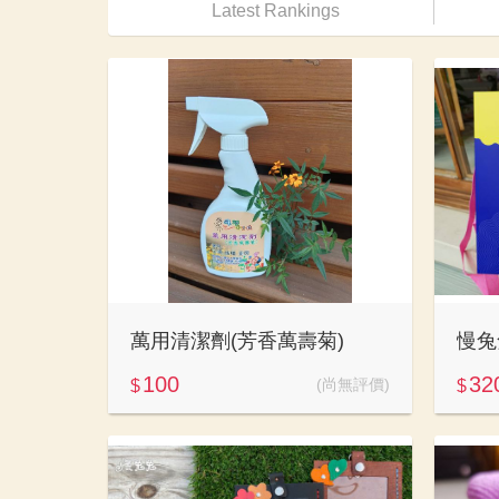
Latest Rankings
萬用清潔劑(芳香萬壽菊)
慢兔
100
32
(尚無評價)
$
$