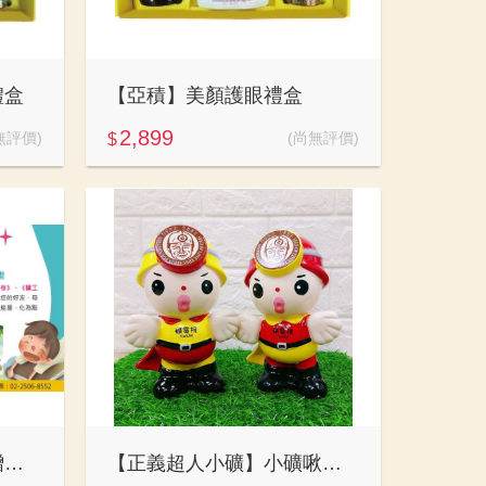
禮盒
【亞積】美顏護眼禮盒
2,899
無評價)
(尚無評價)
$
點亮生命動能：好書捐贈活動計畫
【正義超人小礦】小礦啾咪撲滿