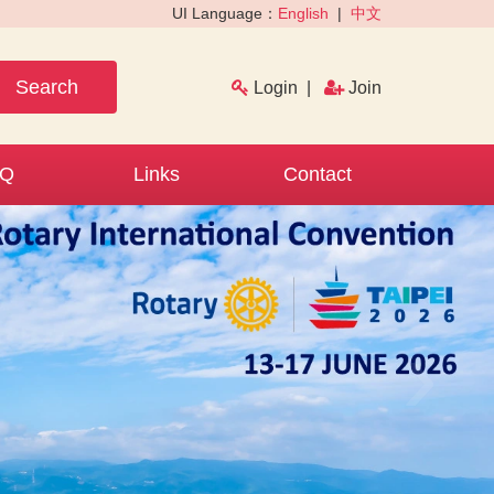
UI Language：
English
|
中文
Search
Login
|
Join
AQ
Links
Contact
›