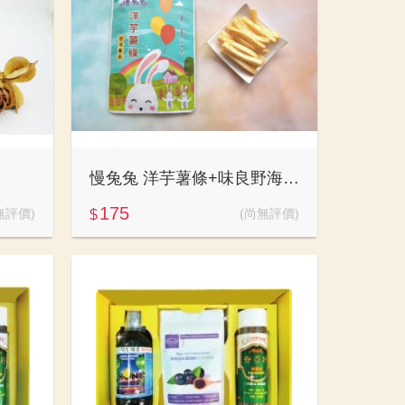
慢兔兔 洋芋薯條+味良野海苔煎餅
175
無評價)
(尚無評價)
$