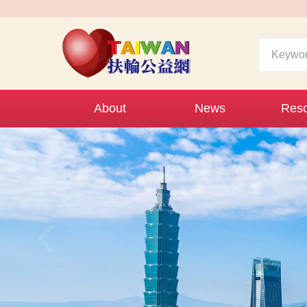
About
News
Reso
‹