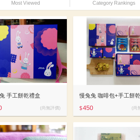
Most Viewed
Category Rankings
兔 手工餅乾禮盒
0
450
(尚無評價)
(尚
$