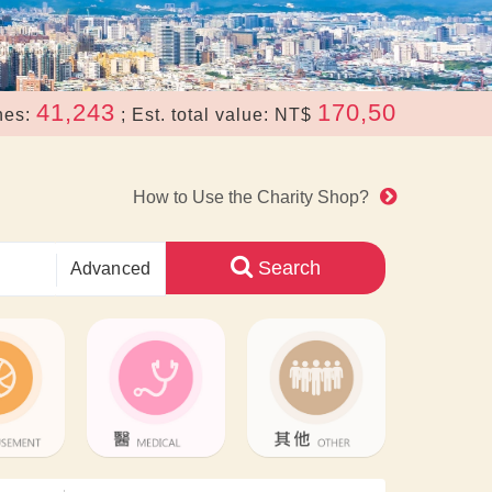
243
170,507,822
; Est. total value: NT$
.
How to Use the Charity Shop?
Search
Advanced