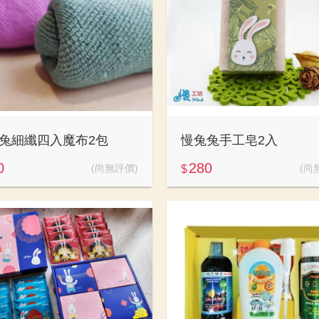
兔細纖四入魔布2包
慢兔兔手工皂2入
0
280
(尚無評價)
(尚
$