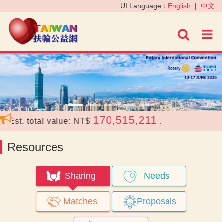
‹
›
UI Language：
English
|
中文
進階
170,515,211
. total value: NT$
.
Resources
Sharing
Needs
Matches
Proposals