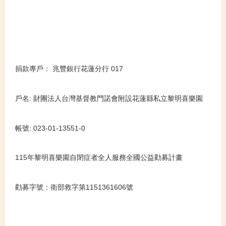
捐款專戶： 兆豐銀行花蓮分行 017
戶名: 財團法人台灣基督教門諾會附設花蓮縣私立黎明喜樂園
帳號: 023-01-13551-0
115
年黎明喜樂園自閉症者全人服務全國公益勸募計畫
勸募字號：衛部救字第
1151361606
號