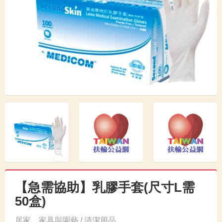
【急需協助】乳膠手套(尺寸L需
50盒)
居家、家具與園藝 / 清潔用品