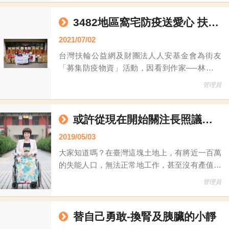
求」提供物資，關心募集了接近一個月都沒有募
集到物資的個案，主動和社服團體討論數量不足
3482地區窩宅防疫送愛心 扶輪公益網捐助寒士齊防疫
或品項不足的原因，其中最大的差異點就在新品
2021/07/02
和二手品的差異，例如:募集「新品」NB或平板
台灣扶輪公益網及財團法人人安基金會為街友
電腦來解決偏鄉遠距教學通常困難度較高，松青
「募集防疫物資」活動，因看到作家──林立青
在《今周刊》的一篇報導：疫情下「萬華街友撿
管理員
起地上口罩悲歌」這一篇撰文，故公益網主動聯
繫長期輔導照顧全台寒士（遊民／街友）成績口
碑良好的法人慈善機構──人安基金會討論，來
或許從現在開始關注長照議題就是一個好的開始
協助政府幫忙街友做好防疫工作，共同發起本次
2019/05/03
募捐活動。 公益網串聯全台熱心的扶輪社，影
大家知道嗎？在臺灣這塊土地上，有將近一百萬
響來自各地區扶輪社友許多關注，
的失能人口，無法正常地工作，甚至沒有產值和
收入。並且，除了病患本身之外，目前因要照顧
管理員
失能者而無法出外工作的人口亦有五十餘萬人，
這些照顧者，長期忍受著煎熬甚至寂寞，據統計
有將近百分之八十的照顧者，患有慢性精神衰弱
替自己勇敢-換腎及胰臟的小靜
症。這些失能者和照顧者，不會常常被新聞報