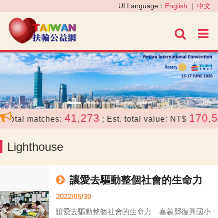
‹
›
UI Language：
English
|
中文
進階
41,273
170,52
Total matches:
; Est. total value: NT$
Lighthouse
讓愛去驅動整個社會的生命力
2022/05/30
讓愛去驅動整個社會的生命力 嘉義縣復興國小