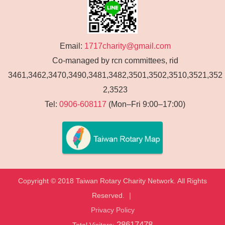
Email:
1717charity@gmail.com
Co-managed by rcn committees, rid
3461,3462,3470,3490,3481,3482,3501,3502,3510,3521,352
2,3523
Tel:
0906-608117
(Mon–Fri 9:00–17:00)
Copyright © 2018 Taiwan Rotary Charity Network. All Rights
Reserved. ｜
Privacy Policy
28617478
Total Visitors: