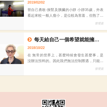
2019/02/02
導，所以或許無法被廣大的人群發現並關懷，然
替自己勇敢-換腎及胰臟的小靜 小靜35歲，外表
而，這不代表這些人不存在，他們每日每夜所承
看起來較一般人瘦小，是位較為害羞，但熟了之
受的痛苦都是如此巨
後很好聊、也很多笑容的女生。小靜因先天性糖
管理員
尿病未控制住血糖， 19歲時開始洗腎，她說洗
腎時必須很注意飲食，為了不讓血糖升高，能吃
的東西非常少，以至於常常正餐只能吃一兩口，
每天給自己一個希望就能擁有豐富多采的人生-扶輪社前社長 蘇蔡彩秋(蘇媽媽)
甚至選擇不吃飯，只有洗腎前一天才能盡情吃想
2018/10/22
吃的食物，久而久之食量越來越小，體重也持續
在 無常的世界上，甚麼時候會發生甚麼事，是
下降，此外，洗腎會導致體力不佳，故不僅
沒辦法預料的。因此我們無法控制際遇，只能好
好掌握自己，而未來更是難於預料，但是你可以
管理員
把握當下。我們都不知道自己能活多久，但你可
以安排自己的生活; 好好的活著，就有希望。 雖
然我沒甚麼能力，但靠著不認輸的個性，和堅強
的意志力，曾經度過很多坎坷和挫折，好在晚景
還算不錯。但59 歲做健康檢查，卻被宣佈罹患
胃癌，之後又罹患卵巢癌，並被宣判只剩3