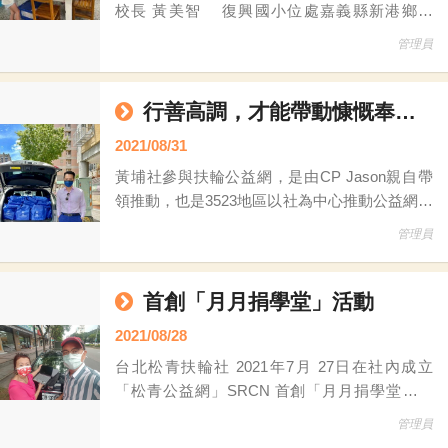
校長 黃美智 復興國小位處嘉義縣新港鄉郊
區，屬交通不便的偏遠學校，目前國小含幼兒園
管理員
共計8班，學生人數51人，教師15位。社區家長
多以務農為業。最近極端氣候嚴重，也嚴重打擊
了基層的農業，大大影響了農家收入，所以能提
行善高調，才能帶動慷慨奉獻的格調
供給學校的支援並不多。而學校硬體需改善的地
2021/08/31
方真不少，若透過政府
黃埔社參與扶輪公益網，是由CP Jason親自帶
領推動，也是3523地區以社為中心推動公益網很
棒的案例。 今年，黃埔社參與扶輪公益網還有
管理員
個更大的目標，「我們36位社員要達到 #百分百
參與扶輪公益網的紀錄，也就是每人今年至少都
要捐贈一項物品，」CP Jason說，他準備在社
首創「月月捐學堂」活動
內增設「扶輪公益百分百」的獎項頒發給熱心參
2021/08/28
與扶輪公益網的社友，希望讓社友透過扶輪公益
台北松青扶輪社 2021年7月 27日在社內成立
往
「松青公益網」SRCN 首創「月月捐學堂」活
動！ 發起人松青社PP Jim余金全表示，松青公
管理員
益網「月月捐學堂」鎖定扶輪公益網的「資源需