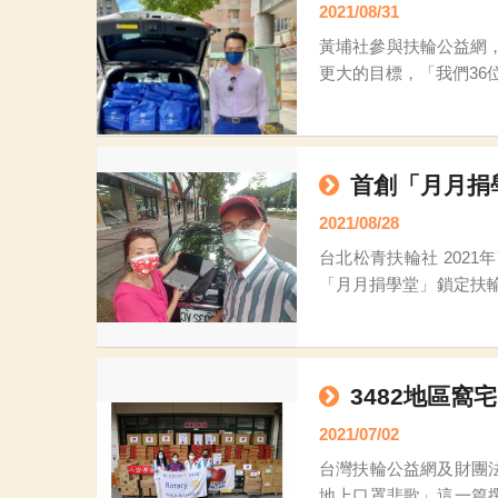
2021/08/31
黃埔社參與扶輪公益網，是由CP
更大的目標，「我們36
設「扶輪公益百分百」
首創「月月捐
2021/08/28
台北松青扶輪社 2021年7月 27
「月月捐學堂」鎖定扶
項不足的原因，其中最
3482地區
2021/07/02
台灣扶輪公益網及財團
地上口罩悲歌」這一篇