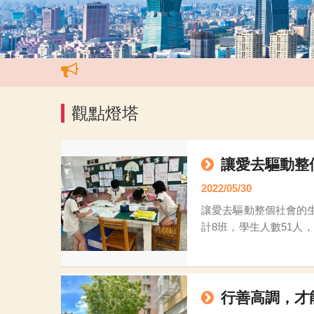
觀點燈塔
讓愛去驅動整
2022/05/30
讓愛去驅動整個社會的生命力 嘉義縣復興國小 校長 黃美智 復興國小位處嘉義縣新港鄉郊區，屬交通不便的偏
計8班，學生人數51人
給學校的支援並不多。
行善高調，才