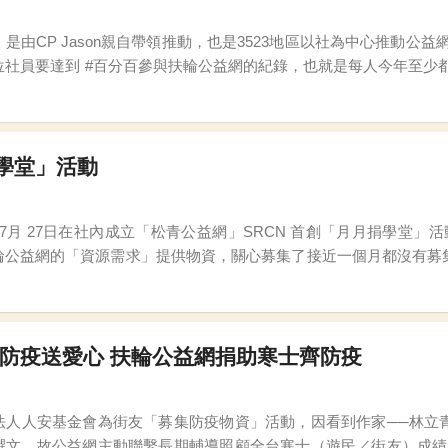
 Jason親自帶領推動，也是3523地區以社為中心推動公益網很棒的案例。 今年，黃埔社
位社員要達到 #百分百參與扶輪公益網的紀錄，也就是每人今年至少都要
的獎項頒發給熱心參與扶輪公益網的社友，希望讓社友透過扶輪公益
學堂」活動
日在社內成立「松青公益網」SRCN 首創「月月捐學堂」活動！ 發起人松青社PP Jim余金全表示，松
輪公益網的「資源需求」提供物資，關心募集了接近一個月都沒有募
大的差異點就在新品和二手品的差異，例如:募集「新品」NB或平板
窩宅防疫送愛心 扶輪公益網捐助寒士齊防疫
法人人安基金會為街友「募集防疫物資」活動，因看到作家──林立
撰文，故公益網主動聯繫長期輔導照顧全台寒士（遊民／街友）成績