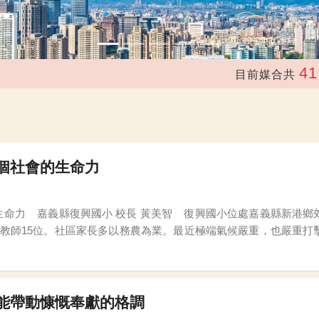
41,273
目前媒合共
個社會的生命力
遠學校，目前國小含幼兒園共
，教師15位。社區家長多以務農為業。最近極端氣候嚴重，也嚴重
而學校硬體需改善的地方真不少，若透過政府
能帶動慷慨奉獻的格調