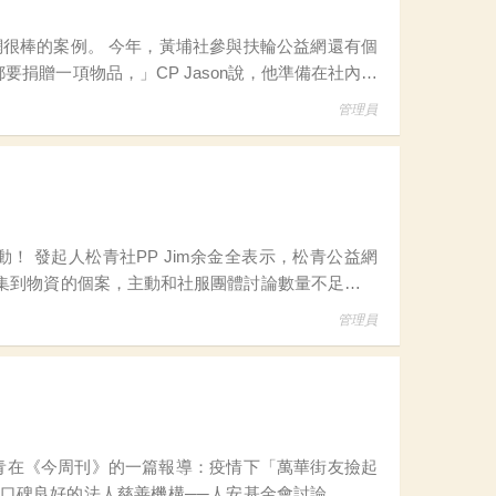
參與扶輪公益網還有個
捐贈一項物品，」CP Jason說，他準備在社內增
往
管理員
青公益網
集到物資的個案，主動和社服團體討論數量不足或品
電腦來解決偏鄉遠距教學通常困難度較高，松青
管理員
青在《今周刊》的一篇報導：疫情下「萬華街友撿起
口碑良好的法人慈善機構──人安基金會討論，來協