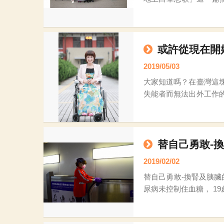
或許從現在開
2019/05/03
大家知道嗎？在臺灣這
失能者而無法出外工作
症。這些失能者和照顧
的痛苦都是如此巨
替自己勇敢-
2019/02/02
替自己勇敢-換腎及胰臟的小靜 小靜35歲，外表看起來較一般人瘦小，是位較為害羞，但熟了之後很好聊、也
尿病未控制住血糖， 1
至選擇不吃飯，只有洗