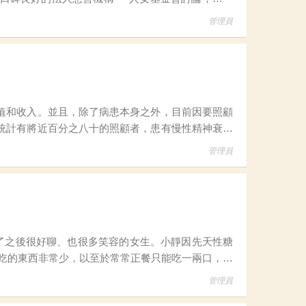
網串聯全台熱心的扶輪社，影響來自各地區扶輪社友許多關注，
管理員
值和收入。並且，除了病患本身之外，目前因要照顧
統計有將近百分之八十的照顧者，患有慢性精神衰弱
然而，這不代表這些人不存在，他們每日每夜所承受
管理員
能吃的東西非常少，以至於常常正餐只能吃一兩口，甚
續下降，此外，洗腎會導致體力不佳，故不僅
管理員