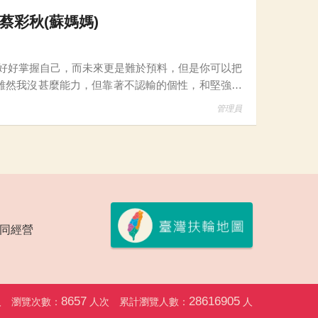
蔡彩秋(蘇媽媽)
好好掌握自己，而未來更是難於預料，但是你可以把
胃癌，之後又罹患卵巢癌，並被宣判只剩3
管理員
會共同經營
8657
28616905
人
瀏覽次數：
人次
累計瀏覽人數：
人