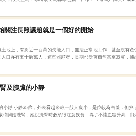
助政府幫忙街友做好防疫工作，共同發起本次募捐活動。 公益
始關注長照議題就是一個好的開始
塊土地上，有將近一百萬的失能人口，無法正常地工作，甚至沒有產
的人口亦有五十餘萬人，這些照顧者，長期忍受著煎熬甚至寂寞，據
者，不會常常被新聞報導，所以或許無法被廣大的人群發現並關懷，
換腎及胰臟的小靜
很多笑容的女生。小靜因先天性糖
9歲時開始洗腎，她說洗腎時必須很注意飲食，為了不讓血糖升高，
腎前一天才能盡情吃想吃的食物，久而久之食量越來越小，體重也持