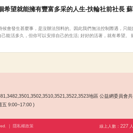
個希望就能擁有豐富多采的人生-扶輪社前社長 蘇
麼時候會發生甚麼事，是沒辦法預料的。因此我們無法控制際遇，只能
但你可以安排自己的生活; 好好的活著，就有希望。 雖然我沒甚麼能力，但靠著不認輸的個性，和堅強的
坷和挫折，好在晚景還算不錯。但59 歲做健康檢查，卻被宣佈罹患
3481,3482,3501,3502,3510,3521,3522,3523地區 公益網委員
 9:00~17:00 )
227
ved. ｜
隱私權政策
線上人數：