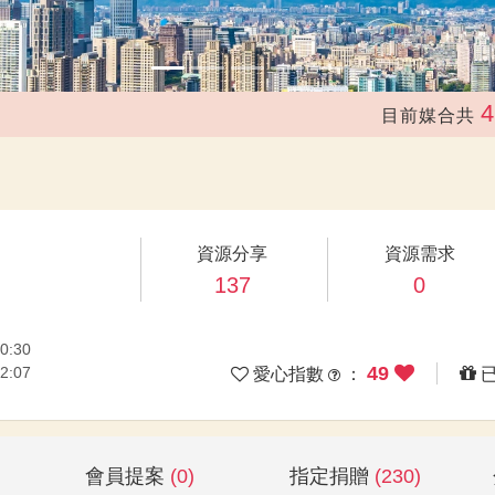
41,228
目前媒合共
資源分享
資源需求
137
0
0:30
49
2:07
愛心指數
：
會員提案
(0)
指定捐贈
(230)