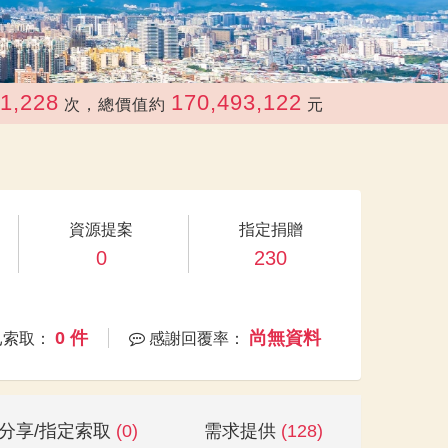
170,493,122
次，總價值約
元
資源提案
指定捐贈
0
230
0 件
尚無資料
已索取：
感謝回覆率：
分享/指定索取
(0)
需求提供
(128)