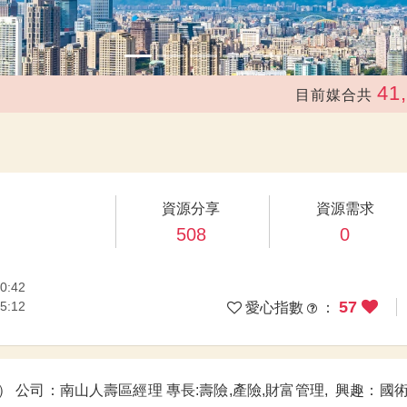
41,227
目前媒合共
次
資源分享
資源需求
508
0
0:42
57
5:12
愛心指數
：
產物） 公司：南山人壽區經理 專長:壽險,產險,財富管理, 興趣