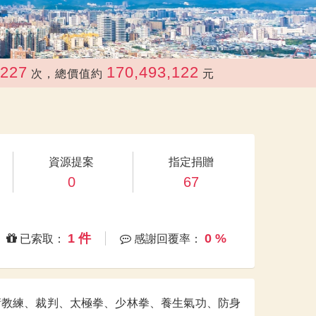
170,493,122
，總價值約
元
資源提案
指定捐贈
0
67
1 件
0 %
已索取：
感謝回覆率：
：國術教練、裁判、太極拳、少林拳、養生氣功、防身