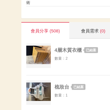
術
會員分享
(508)
會員需求
(0)
4層木質衣櫃
已結案
數量：2
梳妝台
已結案
數量：1