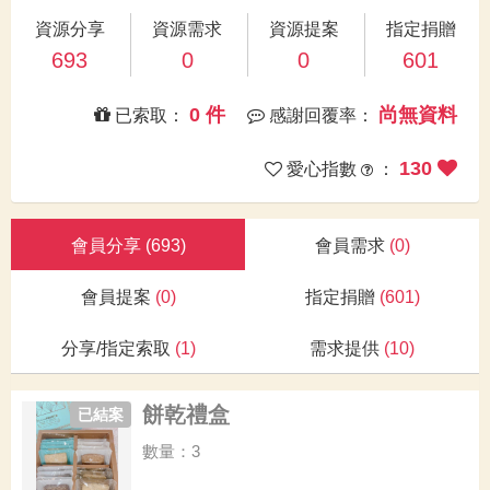
資源分享
資源需求
資源提案
指定捐贈
693
0
0
601
0 件
尚無資料
已索取：
感謝回覆率：
130
愛心指數
：
會員分享
(693)
會員需求
(0)
會員提案
(0)
指定捐贈
(601)
分享/指定索取
(1)
需求提供
(10)
餅乾禮盒
已結案
數量：3