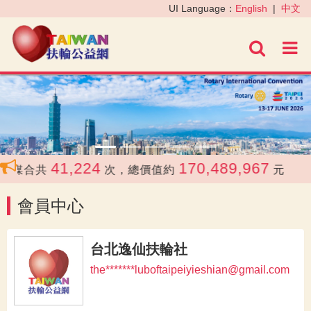
‹
›
UI Language：
English
|
中文
進階
41,224
170,489,967
媒合共
次，總價值約
元
會員中心
台北逸仙扶輪社
the*******luboftaipeiyieshian@gmail.com