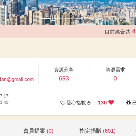
41,218
目前媒合共
資源分享
資源需求
693
0
eshian@gmail.com
7:17
130
1:43
愛心指數
：
會員提案
(0)
指定捐贈
(601)