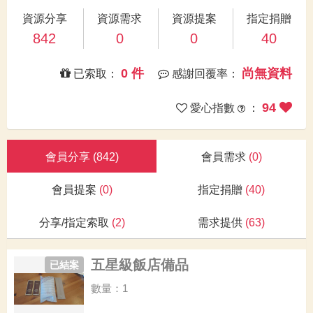
資源分享
資源需求
資源提案
指定捐贈
842
0
0
40
0 件
尚無資料
已索取：
感謝回覆率：
94
愛心指數
：
會員分享
(842)
會員需求
(0)
會員提案
(0)
指定捐贈
(40)
分享/指定索取
(2)
需求提供
(63)
五星級飯店備品
已結案
數量：1