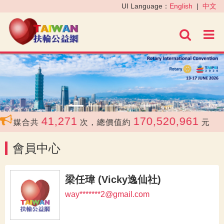
‹
›
UI Language：
English
|
中文
進階
41,271
170,520,961
媒合共
次，總價值約
元
會員中心
梁任瑋 (Vicky逸仙社)
way*******2@gmail.com