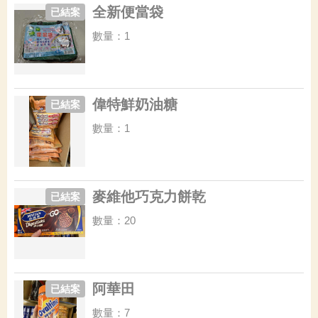
全新便當袋
已結案
數量：1
偉特鮮奶油糖
已結案
數量：1
麥維他巧克力餅乾
已結案
數量：20
阿華田
已結案
數量：7