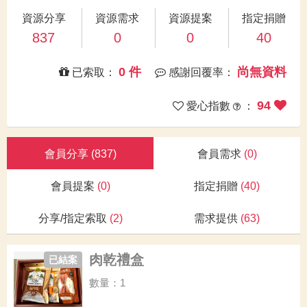
資源分享
資源需求
資源提案
指定捐贈
837
0
0
40
0 件
尚無資料
已索取：
感謝回覆率：
94
愛心指數
：
會員分享
(837)
會員需求
(0)
會員提案
(0)
指定捐贈
(40)
分享/指定索取
(2)
需求提供
(63)
肉乾禮盒
已結案
數量：1