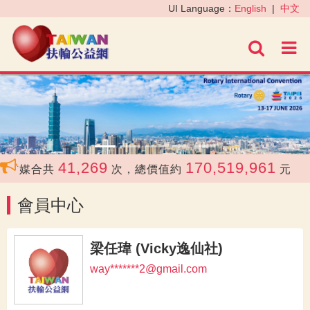
‹
›
UI Language：
English
|
中文
進階
41,269
170,519,961
前媒合共
次，總價值約
元
會員中心
梁任瑋 (Vicky逸仙社)
way*******2@gmail.com