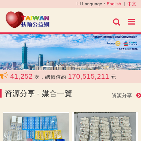
‹
›
UI Language：
English
|
中文
進階
1,252
170,515,211
次，總價值約
元
資源分享 - 媒合一覽
資源分享