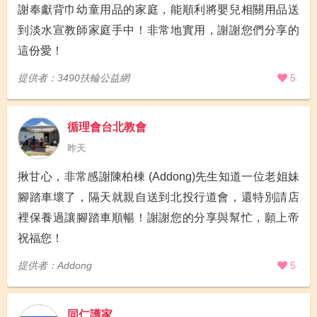
謝奉獻背巾幼童用品的家庭，能順利將嬰兒相關用品送
到淡水宣教師家庭手中！非常地實用，謝謝您們分享的
這份愛！
提供者：3490扶輪公益網
5
循理會台北教會
昨天
揪甘心，非常感謝陳柏棟 (Addong)先生知道一位老姐妹
腳踏車壞了，隔天就親自送到北投行道會，還特別請店
裡保養過讓腳踏車順暢！謝謝您的分享與幫忙，願上帝
祝福您！
提供者：Addong
5
同仁護家