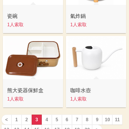
瓷碗
氣炸鍋
1人索取
1人索取
熊大瓷器保鮮盒
咖啡水壺
1人索取
1人索取
<
1
2
3
4
5
6
7
8
9
10
11