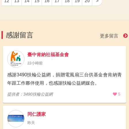
12
13
14
15
16
17
18
19
20
>
感謝留言
更多留言
臺中肯納社福基金會
22小時前
感謝3490扶輪公益網，捐贈電風扇三台供基金會肯納青
年跟工作夥伴使用，也感謝扶輪公益網媒合。
提供者：3490扶輪公益網
5
同仁護家
昨天