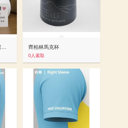
【二手羽絨被｜尋找有需要的單位】
齊柏林馬克杯
0人索取