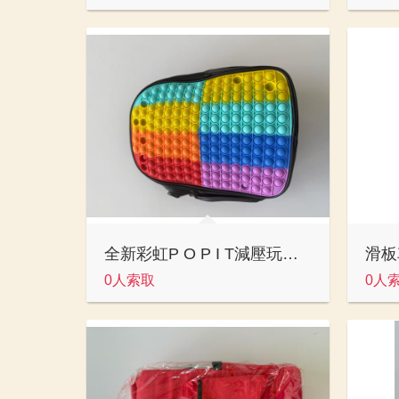
全新彩虹P O P I T減壓玩具造型背包
0人索取
0人