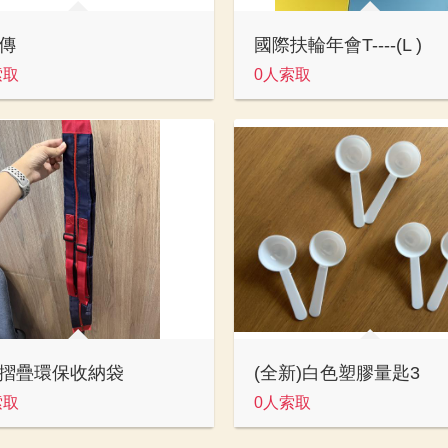
傳
國際扶輪年會T----(L )
索取
0人索取
摺疊環保收納袋
(全新)白色塑膠量匙3
索取
0人索取