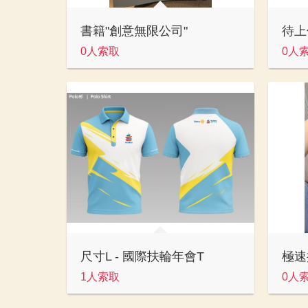
書籍"創意無限公司"
待上
0人索取
0人
尺寸L - 國際扶輪年會T
極速
1人索取
0人