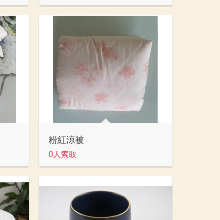
粉紅涼被
0人索取