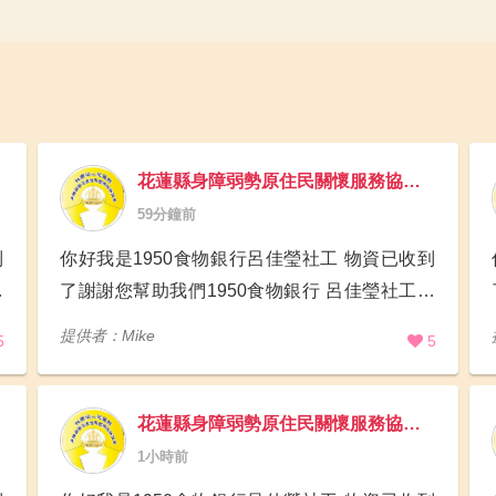
花蓮縣身障弱勢原住民關懷服務協會(1950食物銀行)
59分鐘前
到
你好我是1950食物銀行呂佳瑩社工 物資已收到
代
了謝謝您幫助我們1950食物銀行 呂佳瑩社工代
抵
表團隊案家感謝您的幫祝我們喔 如需要開立抵
提供者：Mike
5
5
縣
稅收據我們可以配合核銷喔 0973616319 花蓮縣
吉
花蓮縣身障弱勢原住民關懷服務協會(1950食物銀行)
1小時前