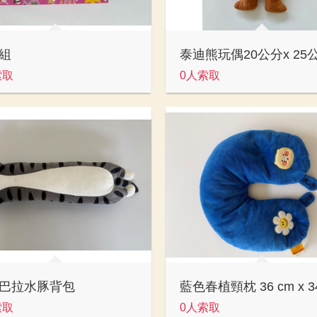
組
泰迪熊玩偶20公分x 25
索取
0人索取
巴拉水豚背包
藍色春植頸枕 36 cm x 34
索取
0人索取