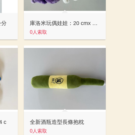
公分
庫洛米玩偶娃娃：20 cmx 25 cm
0人索取
 c
全新酒瓶造型長條抱枕
0人索取