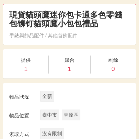
現貨貓頭鷹迷你包卡通多色零錢
包铆钉貓頭鷹小包包禮品
手錶與飾品配件 / 其他首飾配件
提供
媒合
剩餘
1
1
0
全新
物品狀況
臺中市
豐原區
物品位置
沒有限制
索取方式