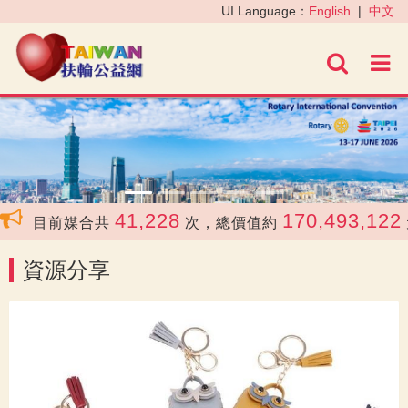
‹
›
UI Language：
English
|
中文
進階
41,228
170,493,122
目前媒合共
次，總價值約
元
資源分享