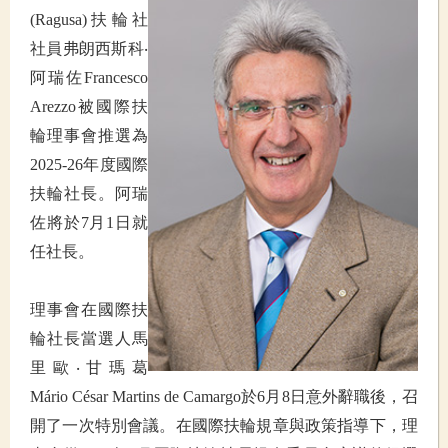
(Ragusa)扶輪社
社員弗朗西斯科‧
阿瑞佐Francesco
Arezzo被國際扶
輪理事會推選為
2025-26年度國際
扶輪社長。阿瑞
佐將於7月1日就
任社長。
理事會在國際扶
輪社長當選人馬
里歐‧甘瑪葛
Mário César Martins de Camargo於6月8日意外辭職後，召
開了一次特別會議。在國際扶輪規章與政策指導下，理