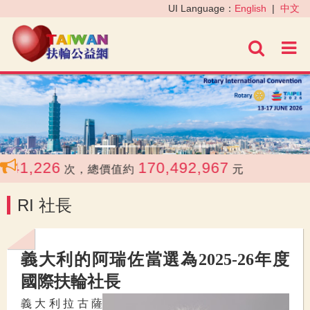
‹
›
UI Language：
English
|
中文
進階
41,226
170,492,967
次，總價值約
元
RI 社長
義大利的阿瑞佐當選為2025-26年度
國際扶輪社長
義大利拉古薩