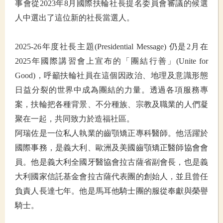
事會從2023年8月國際扶輪社長提名委員會審議的候選
人中選出了這位新的社長當選人。
2025-26年度社長主題(Presidential Message) 仍是2月在
2025年國際講習會上宣布的「團結行善」(Unite for
Good)，呼籲扶輪社員在這個因政治、地理及意識形態
日益分裂的世界中成為團結的力量。透過各項服務專
案，扶輪把各種背景、不分種族、宗教及職業的人們凝
聚在一起，共同致力於造福社區。
阿瑞佐是一位私人執業的齒顎矯正專科醫師。他活躍於
國際事務，是義大利、歐洲及美國齒顎矯正醫師協會會
員。他是義大利全國牙醫協會拉古薩省副會長，也是義
大利國家信託基金會拉古薩代表團的創始人，並且曾任
負責人長達七年。他是馬耳他騎士團的服從奉獻與榮譽
騎士。