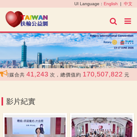
‹
›
UI Language：
English
|
中文
進階
41,243
170,507,822
媒合共
次，總價值約
元
影片紀實