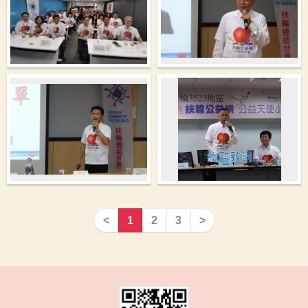
<
1
2
3
>