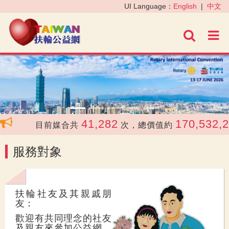
‹
›
UI Language：
English
|
中文
進階
41,282
170,532,2
目前媒合共
次，總價值約
服務對象
扶
輪社友及其親戚朋
友：
歡迎有共同理念的社友
及親友來參加公益網，