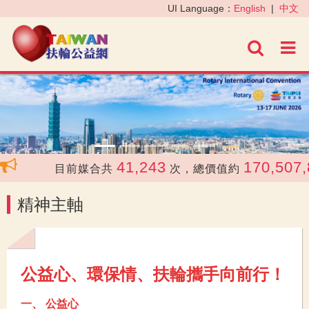
‹
›
UI Language：
English
|
中文
進階
41,243
170,507,
目前媒合共
次，總價值約
精神主軸
公益心、環保情、扶輪攜手向前行！
一、 公益心