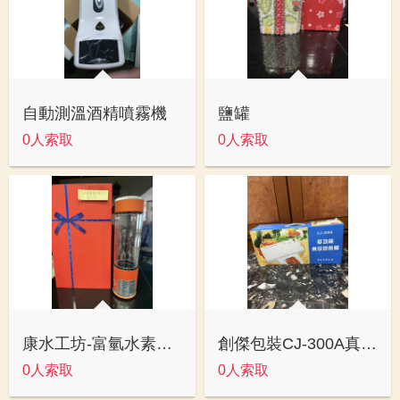
自動測溫酒精噴霧機
鹽罐
0人索取
0人索取
康水工坊-富氫水素水-隨行杯
創傑包裝CJ-300A真空裝機
0人索取
0人索取