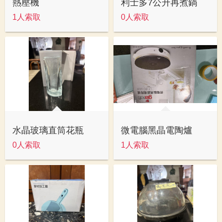
熱壓機
利士多7公升再煮鍋
1人索取
0人索取
水晶玻璃直筒花瓶
微電腦黑晶電陶爐
0人索取
1人索取