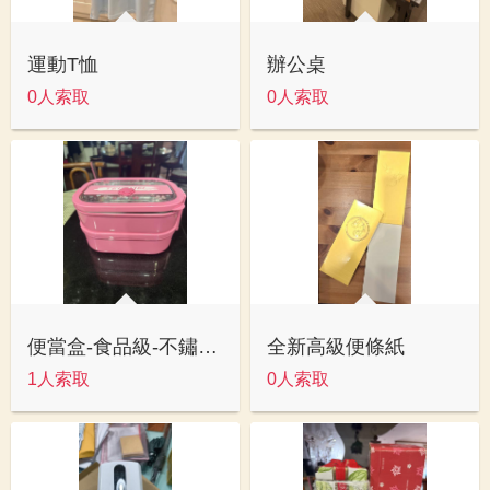
運動T恤
辦公桌
0人索取
0人索取
便當盒-食品級-不鏽鋼內膽
全新高級便條紙
1人索取
0人索取