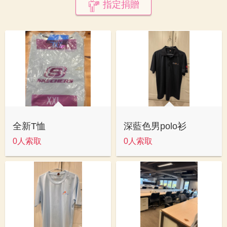
指定捐贈
全新T恤
深藍色男polo衫
0人索取
0人索取