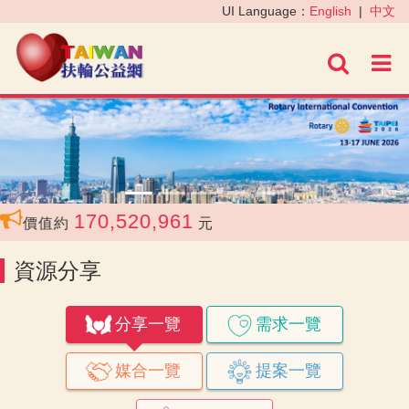
‹
›
UI Language：
English
|
中文
進階
170,520,961
值約
元
資源分享
分享一覽
需求一覽
媒合一覽
提案一覽