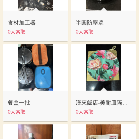
食材加工器
半圓防塵罩
0人索取
0人索取
餐盒一批
漢來飯店-美耐皿隔熱餐墊2入
0人索取
0人索取