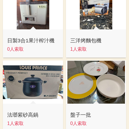
日製3合1果汁榨汁機
三洋烤麵包機
0人索取
1人索取
法瑯紫砂高鍋
盤子一批
1人索取
0人索取