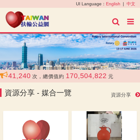
‹
›
UI Language：
English
|
中文
進階
1,240
170,504,822
次，總價值約
元
資源分享 - 媒合一覽
資源分享