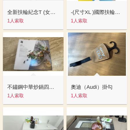
全新扶輪紀念T (女版L)
-(尺寸XL )國際扶輪年會T
1人索取
1人索取
不鏽鋼中華炒鍋四件套組
奧迪（Audi）掛勾
1人索取
1人索取