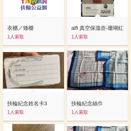
衣櫃／矮櫃
alfi 真空保溫壺-珊瑚紅
1人索取
1人索取
扶輪紀念姓名卡3
扶輪紀念絲巾
1人索取
1人索取