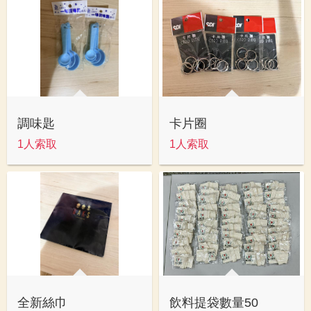
調味匙
卡片圈
1人索取
1人索取
全新絲巾
飲料提袋數量50