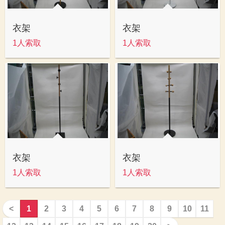
衣架
衣架
1人索取
1人索取
衣架
衣架
1人索取
1人索取
<
1
2
3
4
5
6
7
8
9
10
11