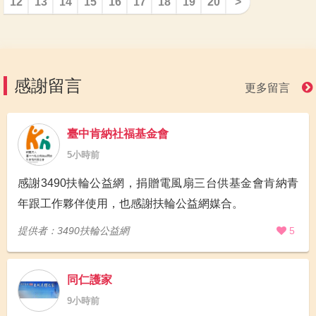
12
13
14
15
16
17
18
19
20
>
感謝留言
更多留言
臺中肯納社福基金會
5小時前
感謝3490扶輪公益網，捐贈電風扇三台供基金會肯納青
年跟工作夥伴使用，也感謝扶輪公益網媒合。
提供者：3490扶輪公益網
5
同仁護家
9小時前