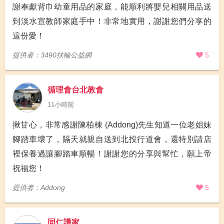
謝奉獻背巾幼童用品的家庭，能順利將嬰兒相關用品送
到淡水宣教師家庭手中！非常地實用，謝謝您們分享的
這份愛！
提供者：3490扶輪公益網
5
循理會台北教會
11小時前
揪甘心，非常感謝陳柏棟 (Addong)先生知道一位老姐妹
腳踏車壞了，隔天就親自送到北投行道會，還特別請店
裡保養過讓腳踏車順暢！謝謝您的分享與幫忙，願上帝
祝福您！
提供者：Addong
5
同仁護家