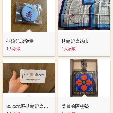
扶輪紀念徽章
扶輪紀念絲巾
1人索取
1人索取
3523地區扶輪紀念姓名吊牌
美麗的隔熱墊