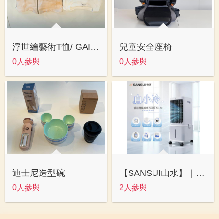
浮世繪藝術T恤/ GAIA外套
兒童安全座椅
0人參與
0人參與
迪士尼造型碗
【SANSUI山水】｜靜涼潤風循環水冷扇
0人參與
2人參與