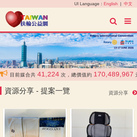
‹
›
UI Language：
English
|
中文
進階
41,224
170,489,967
目前媒合共
次，總價值約
元
資源分享 - 提案一覽
資源分享