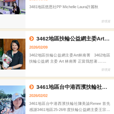
3481地區慈恩社PP Michelle Laura許麗秋
管理員
3462地區扶輪公益網主委Art林南菁
2026/02/09
3462地區扶輪公益網主委Art林南菁 3462地區
扶輪公益網 主委 Art 林南菁 正當我想著….，花
蓮光復鄉馬太鞍溪的洪災！我們能為災民做些什
管理員
麼呢？沒想到就在3462扶輪公益網教育長Tony的
一通電話，他歡心鼓舞的告知我。他爭取到1000
雙高級女鞋的義賣機會，公益網團隊們即刻召開
3461地區台中港西濱扶輪社陳美諭Renee
會議，就在委員們的集思廣益下，我們規劃了一
2026/02/02
場又一場多處定點式的義賣女鞋活動，團隊們竟
3461地區台中港西濱扶輪社陳美諭Renee 首先
然
感謝3461地區25-26年度扶輪公益網主委王宗仁