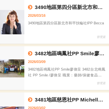
替他前往參加活動。那是我第一次近距離接觸這
個團體，看著大家為了媒合物資而奔走，心中種
3490地區第四分區新北市和平扶輪社IPP Becca
下了一顆小小的種子。當時在 RLI 領導學院與社
2026/03/16
秘會中，聽著主委與委員的大力推廣，這份對
3490地區第四分區新北市和平扶輪社IPP Becca
「物資媒合」的認同感便在心中默默萌芽。
管理員
3482地區鳴鳳社PP Smile廖偉呈
2026/03/09
3482地區鳴鳳社PP Smile廖偉呈 3482台北鳴鳳
社 PP Smile /廖偉呈 職業：藥師/保健食品研發
扶輪資歷： **2022-23台北鳴鳳社社長 **2024-25
管理員
公共形象關係委員會 副主委 **2025-26扶輪公益
網委員會 委員 …………………………
3481地區慈恩社PP Michelle Laura許麗秋
2026/03/02