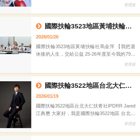
Karajan(大甲中央社)推薦我成為本週輪值站長
管理員
我是來自台中港西濱扶輪社的陳美諭Renee，目
前從事園藝工具與五金相關工作，身爲巨和園藝
工具五金行植物代理人，今天很榮幸以扶輪公益
國際扶輪3523地區黃埔扶輪社馬金萍
網輪值站長的身分，與大家分享我加入扶輪公益
2026/01/26
網的初
國際扶輪3523地區黃埔扶輪社馬金萍 【我把退
休後的人生，交給公益 25-26年度至今我的79次
公益媒合行動】 國際扶輪3523地區・黃埔扶輪
管理員
社 馬金萍 退休之後，很多朋友問我：「是不
是終於可以好好休息了？」 但對我來說，退休
不是停下來，而是終於有時間，把一輩子累積的
國際扶輪3522地區台北大仁扶青社IPDRR Jared江典懋
能力，拿來做真正有意義的事情。 過去，我長
2026/01/19
年從事公關與藝人經紀相關工作，習慣在不同角
國際扶輪3522地區台北大仁扶青社IPDRR Jared
色、不同需求之間來回溝通
江典懋 大家好，我是國際扶輪3522地區 台北大
仁扶青社的 IPDRR Jared 江典懋，同時也是
管理員
3522地區25-26年度扶輪公益網推廣委員會的副
執行長；十分榮幸能夠與大家分享近期感動滿滿