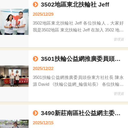
的服務與心得。 自我介紹： 我目前擔任智匯保
3502地區東北扶輪社 Jeff
險經紀人業務經理，主
2025/12/29
3502地區東北扶輪社 Jeff 各位扶輪人，大家好
我是3502地區 東北扶輪社 Jeff 在加入 3502 地區
公益網 這個大家庭之前，我從未想過「分享」
管理員
的力量可以如此巨大。 雖然加入公益網委員會
的時間或許不算太長，但這段日子的所見所聞，
卻讓我經歷了一場深刻的生命教育。 在這裡，
3501扶輪公益網推廣委員頭份東方社社長 陳永源 David
我學到了兩個寶貴的觀念： 第一，是「物盡其
2025/12/22
用」的惜福智慧。 原來，那些被我們堆積在儲
3501扶輪公益網推廣委員頭份東方社社長 陳永
藏室
源 David 《扶輪公益網_輪值站長》 各位扶輪領
導人＆社友好： 我是3501地區扶輪公益網， 委
管理員
員～ 頭份東方社社長 陳永源 David 首先，感謝
3501地區扶輪公益網主委PP Monica的推薦，讓
我有機會擔任這一週扶輪公益網的輪值站長。
3490新莊南區社公益網主委葉淑麗PP Sally
同時也要感謝扶輪公益網苗栗區主委美芳姐PP
2025/12/15
Freda及頭份東方社Bella姐邀