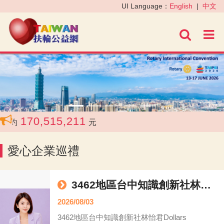
‹
›
UI Language：
English
|
中文
進階
170,515,211
約
元
愛心企業巡禮
3462地區台中知識創新社林怡君Dollars
2026/08/03
3462地區台中知識創新社林怡君Dollars