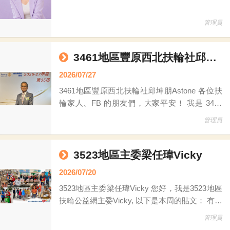
管理員
3461地區豐原西北扶輪社邱坤朋Astone
2026/07/27
3461地區豐原西北扶輪社邱坤朋Astone 各位扶
輪家人、FB 的朋友們，大家平安！ 我是 3461
地區，豐原西北扶輪社的 邱坤朋 Astone。 這週
管理員
由我接棒擔任台灣扶輪公益網的輪值站長。既然
拿到了麥克風，不跟大家爆料一下公益網的「光
速魔法」，怎麼對得起這個頭銜呢？ *110台老
3523地區主委梁任瑋Vicky
鋼琴的集體大復活 回顧 3461 地區在上個年度，
2026/07/20
我們幹了一件大事：一口氣募集了 110
3523地區主委梁任瑋Vicky 您好，我是3523地區
扶輪公益網主委Vicky, 以下是本周的貼文： 有時
候，改變一個人的生活，不一定要做一件驚天動
管理員
地的大事。 也許，只是一張還很好用的桌子、