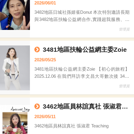
2026/06/01
3482地區日城社孫嬉雀Donut 本次特別邀請長期
與3482地區扶輪公益網合作,實踐超我服務、愛
心滿滿的日城社孫嬉雀Donut社友為我們談談參
管理員
與扶輪公益的點滴做分享，除了為弱勢團體募集
資源外，並不斷身體力行給予弱勢家庭關懷是我
們公益網的好榜樣之一，請大家不吝給予鼓勵和
3481地區扶輪公益網主委Zoie
支持。 雨過天晴！心繫著許久不見的坪林長者
2026/05/25
們！開著陪伴我們多年辛勞愛車出發囉！人事依
3481地區扶輪公益網主委Zoie 【初心的旅程】
舊但耳邊卻傳來陣陣救護車的鳴笛聲！
2025.12.06 在我們拜訪李文昌大哥數次後 3481
地區首次挖寶傳愛活動，啟動了!! 我們期許自
管理員
己，可以成為”團結行善”中，串起愛心的那一個
小圓點 協助李大哥汐止倉庫----那存放了許多愛
心二手物資的善緣坊 把二手物資上傳到扶輪公
3462地區員林誼真社 張淑君 Teaching
益網
2026/05/11
3462地區員林誼真社 張淑君 Teaching