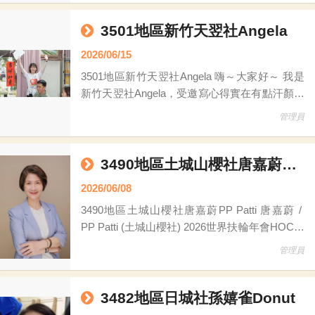
一張床、一台輪椅、一批孩子需要的文具；對扶
輪人來說，是閒置的資源，對另一個人來說，卻
3501地區新竹天翌社Angela
可能是重新開始的希望。 扶輪做公益，從來不
2026/06/15
是為了掌聲，而是因為看見需要，所以願意伸出
3501地區新竹天翌社Angela 嗨～大家好～ 我是
手。 今年，扶
新竹天翌社Angela，受邀寫心得實在有點汗顏，
因為從2年前加入公益網到現在，出席次數10根
管理員
手指頭數不滿，更別說有什麼貢獻，回想這一
路： 2024/9月 接獲PP Transcend邀請擔任扶輪
公益網的委員，參加一次例會，對於公益網事務
3490地區土城山櫻社唐嘉蔚PP Patti
還是懵懵懂懂，這個職位
2026/06/08
3490地區土城山櫻社唐嘉蔚PP Patti 唐嘉蔚 /
PP Patti (土城山櫻社) 2026世界扶輪年會HOC籌
備委員 3490地區公益網世界年會主委 3490地區
管理員
ESG促進委員會主委 2026國際扶輪年會在台北
｜國際扶輪3490地區主題館 打卡送好禮 2026國
際扶輪年會將於 6月
3482地區日城社孫嬉雀Donut