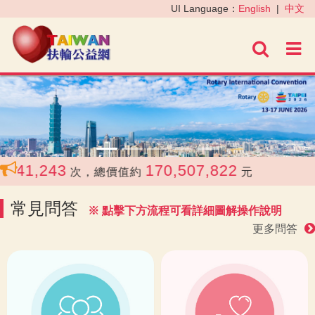
‹
›
UI Language：
English
|
中文
進階
41,243
170,507,822
共
次，總價值約
元
常見問答
※ 點擊下方流程可看詳細圖解操作說明
更多問答