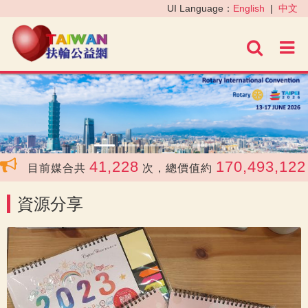
‹
›
UI Language：
English
|
中文
進階
41,228
170,493,122
目前媒合共
次，總價值約
元
資源分享