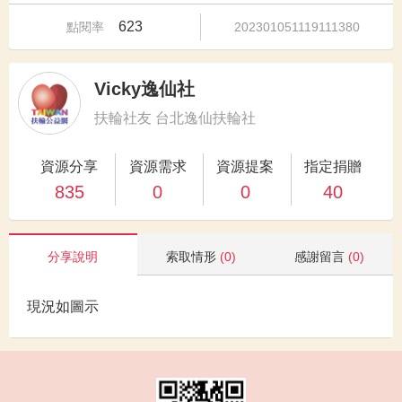
623
點閱率
202301051119111380
Vicky逸仙社
扶輪社友 台北逸仙扶輪社
資源分享
資源需求
資源提案
指定捐贈
835
0
0
40
分享說明
索取情形
(0)
感謝留言
(0)
現況如圖示