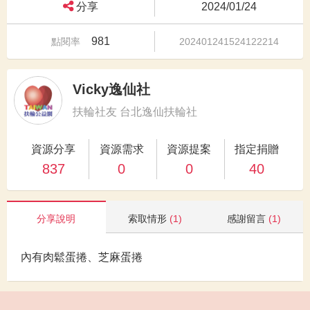
分享
2024/01/24
981
點閱率
202401241524122214
Vicky逸仙社
扶輪社友 台北逸仙扶輪社
資源分享
資源需求
資源提案
指定捐贈
837
0
0
40
分享說明
索取情形
(1)
感謝留言
(1)
內有肉鬆蛋捲、芝麻蛋捲