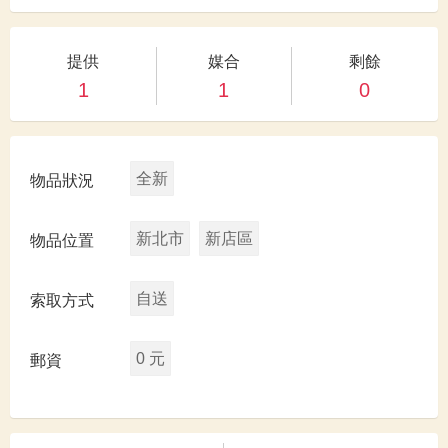
提供
媒合
剩餘
1
1
0
全新
物品狀況
新北市
新店區
物品位置
自送
索取方式
0 元
郵資