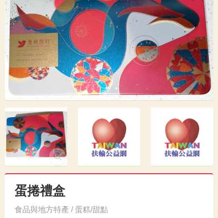
蛋捲禮盒
食品與地方特產 / 蛋糕/甜點