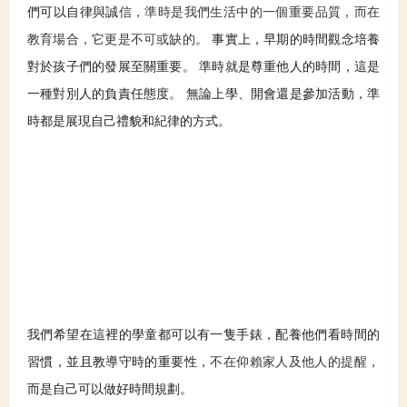
們可以
自律與誠
信
，
準時
是我
們生活中的一個
重要品質
，而在
教育場合，它更是不可或缺的
。 事實上，早期的時間觀念培養
對於孩子們的發展至關重要。 準時就是尊重他人的時間，這是
一種對別人的負責任態度。 無論上學、開會還是參加活動，準
時都是展現自己禮貌和紀律的方式。
我們希望在這裡的學童都可以有一隻手錶，配養他們看時間的
習慣，並且教導守時的重要性，
不在仰賴家人及他人的提醒
，
而是自
己可以做好時間規劃。