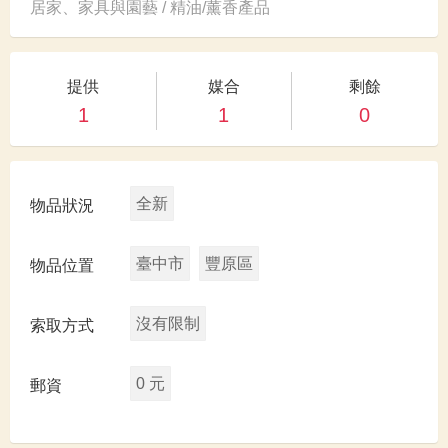
居家、家具與園藝 / 精油/薰香產品
提供
媒合
剩餘
1
1
0
全新
物品狀況
臺中市
豐原區
物品位置
沒有限制
索取方式
0 元
郵資