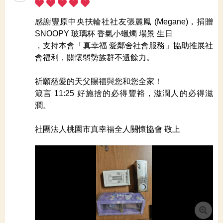
感謝豐原中央扶輪社社友張麗鳳 (Megane)，捐贈
SNOOPY 玻璃杯 香氣小蠟燭 場景 生日
，支持本會「真幸福 愛鄰舍社會服務」協助推展社
會福利，關懷弱勢族群不遺餘力。
祈願慈愛的天父賜福與您和您全家！
箴言 11:25 好施捨的必得豐裕，滋潤人的必得滋
潤。
社團法人桃園市真幸福全人關懷協會 敬上