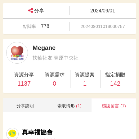
分享
2024/09/01
778
點閱率
202409011018030757
Megane
扶輪社友 豐原中央社
資源分享
資源需求
資源提案
指定捐贈
1137
0
1
142
分享說明
索取情形
(1)
感謝留言
(1)
真幸福協會