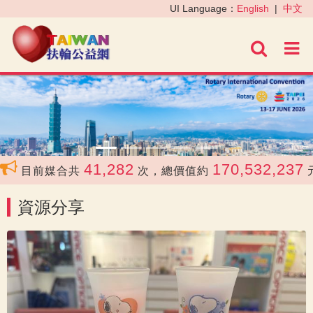
‹
›
UI Language：
English
|
中文
進階
41,282
170,532,237
目前媒合共
次，總價值約
元
資源分享