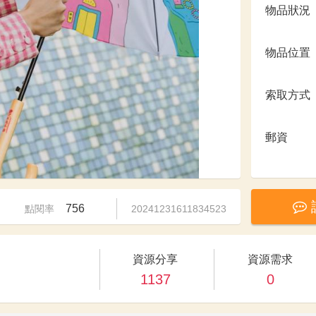
物品狀況
物品位置
索取方式
郵資
756
點閱率
20241231611834523
資源分享
資源需求
1137
0