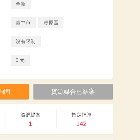
全新
臺中市
豐原區
沒有限制
0 元
詢問
資源媒合已結案
資源提案
指定捐贈
1
142