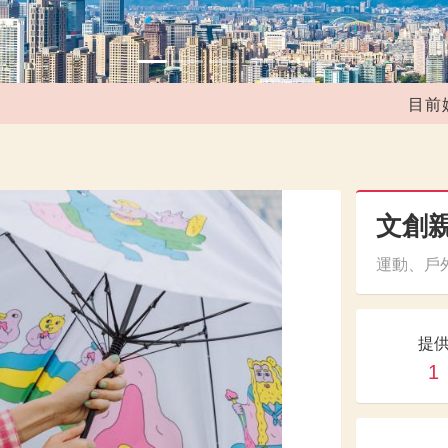
目前媒合共
文創親
運動、戶外
提
1