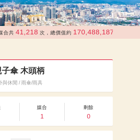
41,218
170,488,187
次，總價值約
元
子傘 木頭柄
與休閒 / 雨傘/雨具
供
媒合
剩餘
1
0