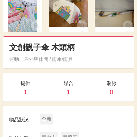
文創親子傘 木頭柄
運動、戶外與休閒 / 雨傘/雨具
提供
媒合
剩餘
1
1
0
全新
物品狀況