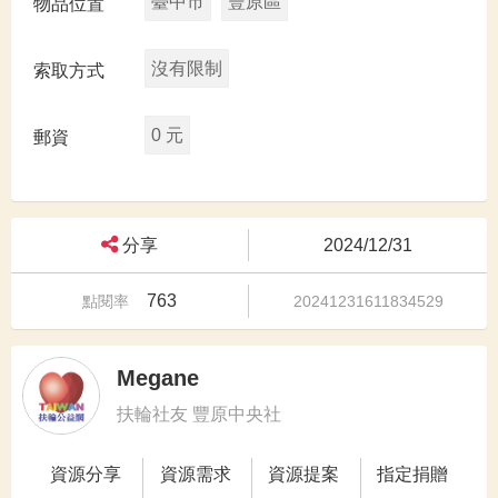
臺中市
豐原區
物品位置
沒有限制
索取方式
0 元
郵資
分享
2024/12/31
763
點閱率
20241231611834529
Megane
扶輪社友 豐原中央社
資源分享
資源需求
資源提案
指定捐贈