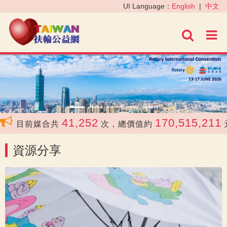
‹
›
UI Language：
English
|
中文
進階
41,252
170,515,211
目前媒合共
次，總價值約
元
資源分享