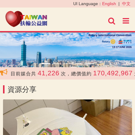
‹
›
UI Language：
English
|
中文
進階
41,226
170,492,967
目前媒合共
次，總價值約
元
資源分享