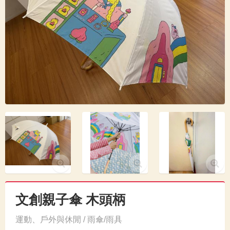
文創親子傘 木頭柄
運動、戶外與休閒 / 雨傘/雨具