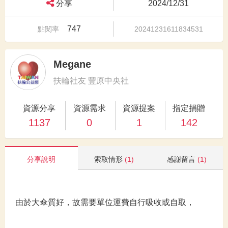
分享
2024/12/31
747
點閱率
20241231611834531
Megane
扶輪社友 豐原中央社
資源分享
資源需求
資源提案
指定捐贈
1137
0
1
142
分享說明
索取情形
(1)
感謝留言
(1)
由於大傘質好，故需要單位運費自行吸收或自取，