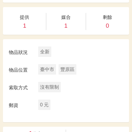
提供
媒合
剩餘
1
1
0
全新
物品狀況
臺中市
豐原區
物品位置
沒有限制
索取方式
0 元
郵資