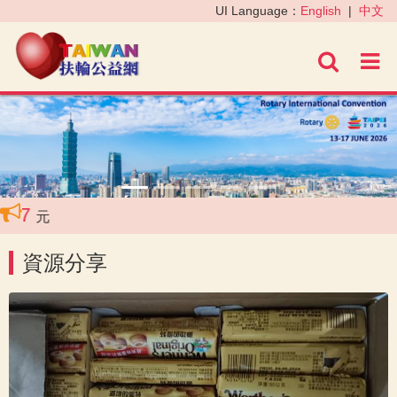
‹
›
UI Language：
English
|
中文
進階
87
元
資源分享