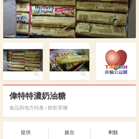
偉特特濃奶油糖
食品與地方特產 / 餅乾零嘴
提供
媒合
剩餘