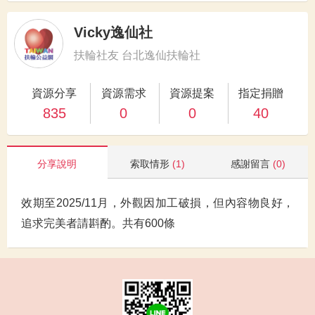
Vicky逸仙社
扶輪社友 台北逸仙扶輪社
資源分享
資源需求
資源提案
指定捐贈
835
0
0
40
分享說明
索取情形
(1)
感謝留言
(0)
效期至2025/11月，外觀因加工破損，但內容物良好，
追求完美者請斟酌。共有600條