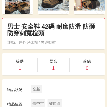
男士 安全鞋 42碼 耐磨防滑 防砸
防穿刺寬楦頭
運動、戶外與休閒 / 男運動鞋
提供
媒合
剩餘
1
1
0
全新
物品狀況
臺中市
豐原區
物品位置