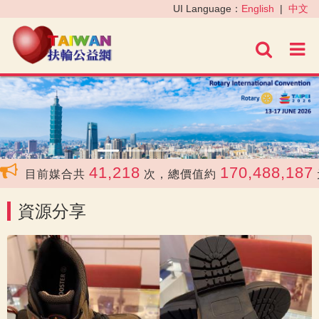
‹
›
UI Language：
English
|
中文
進階
41,218
170,488,187
目前媒合共
次，總價值約
元
資源分享