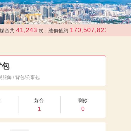
41,243
170,507,822
共
次，總價值約
元
背包
服飾 / 背包/公事包
供
媒合
剩餘
1
0