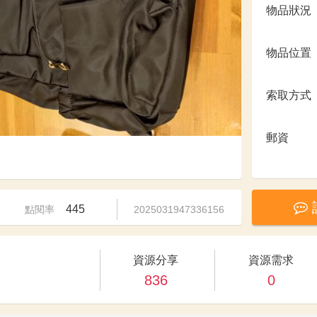
物品狀況
物品位置
索取方式
郵資
445
點閱率
2025031947336156
資源分享
資源需求
836
0