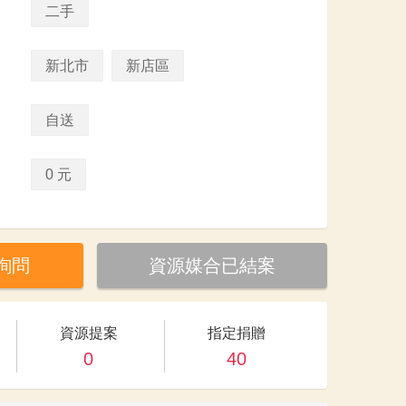
二手
新北市
新店區
自送
0 元
詢問
資源媒合已結案
資源提案
指定捐贈
0
40