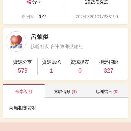
分享
2025/03/20
427
點閱率
202503201017336190
呂肇傑
扶輪社友 台中東海扶輪社
資源分享
資源需求
資源提案
指定捐贈
579
1
0
327
分享說明
索取情形
(1)
感謝留言
(0)
尚無相關資料