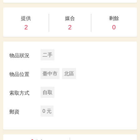
提供
媒合
剩餘
2
2
0
二手
物品狀況
臺中市
北區
物品位置
自取
索取方式
0 元
郵資