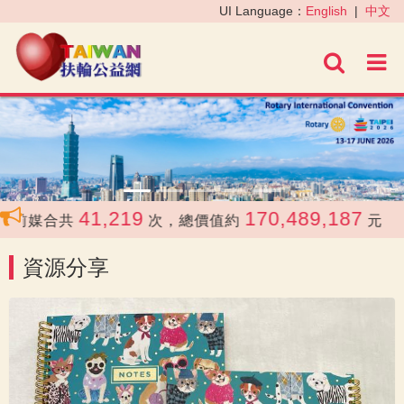
‹
›
UI Language：
English
|
中文
進階
41,219
170,489,187
前媒合共
次，總價值約
元
資源分享