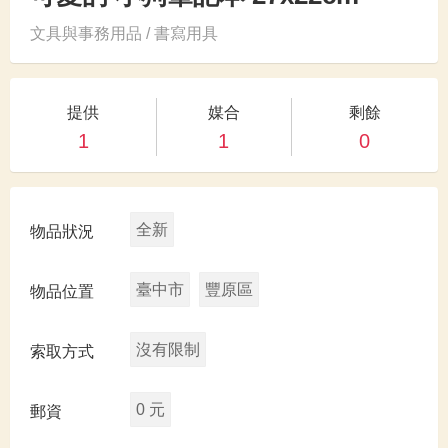
文具與事務用品 / 書寫用具
提供
媒合
剩餘
1
1
0
全新
物品狀況
臺中市
豐原區
物品位置
沒有限制
索取方式
0 元
郵資