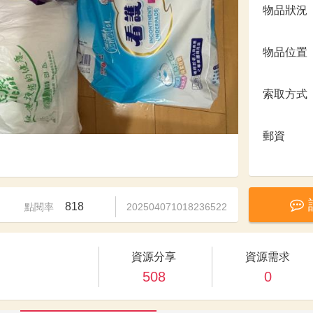
物品狀況
物品位置
索取方式
郵資
818
點閱率
202504071018236522
資源分享
資源需求
508
0