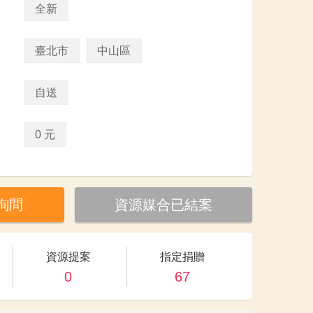
全新
臺北市
中山區
自送
0 元
詢問
資源媒合已結案
資源提案
指定捐贈
0
67