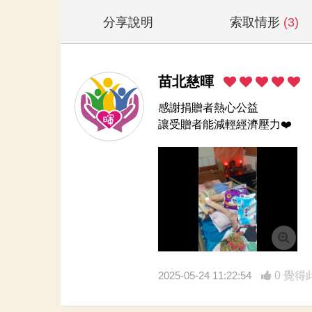
分享說明
索取情形
(3)
苗北慈暉
感謝捐贈者熱心公益
讓受贈者能減輕經濟壓力❤️
2025-05-24 11:22:54
0 覺得