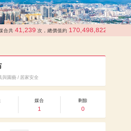
41,239
170,498,822
次，總價值約
元
布
與園藝 / 居家安全
供
媒合
剩餘
1
0