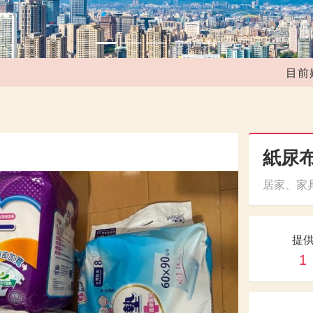
目前媒合共
紙尿
居家、家具
提
1