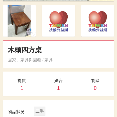
木頭四方桌
居家、家具與園藝 / 家具
提供
媒合
剩餘
1
1
0
二手
物品狀況