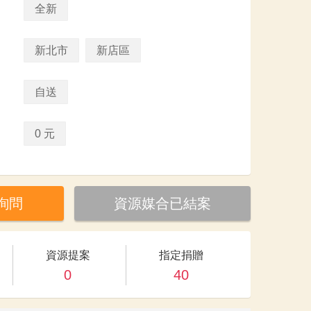
全新
新北市
新店區
自送
0 元
詢問
資源媒合已結案
資源提案
指定捐贈
0
40