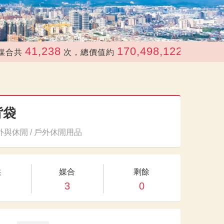
41,238
170,498,122
次，總價值約
元
背袋
與休閒 / 戶外休閒用品
供
媒合
剩餘
3
0