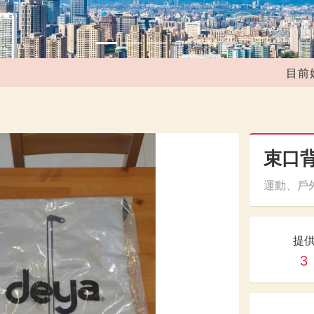
目前媒合共
束口
運動、戶外
提
3