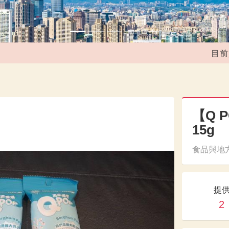
目前媒合
【Q 
15g
食品與地方
提
2