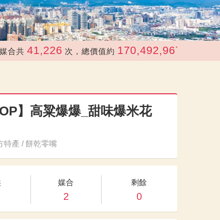
41,226
170,492,967
共
次，總價值約
元
POP】高粱爆爆_甜味爆米花
特產 / 餅乾零嘴
供
媒合
剩餘
2
0