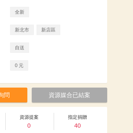
全新
新北市
新店區
自送
0 元
詢問
資源媒合已結案
資源提案
指定捐贈
0
40