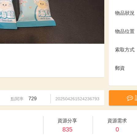
物品狀況
物品位置
索取方式
郵資
729
點閱率
202504261524236793
資源分享
資源需求
835
0