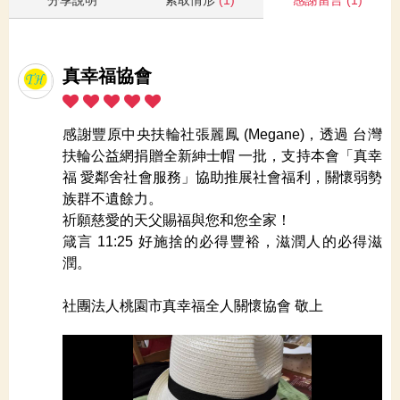
真幸福協會
感謝豐原中央扶輪社張麗鳳 (Megane)，透過 台灣
扶輪公益網捐贈全新紳士帽 一批，支持本會「真幸
福 愛鄰舍社會服務」協助推展社會福利，關懷弱勢
族群不遺餘力。
祈願慈愛的天父賜福與您和您全家！
箴言 11:25 好施捨的必得豐裕，滋潤人的必得滋
潤。
社團法人桃園市真幸福全人關懷協會 敬上