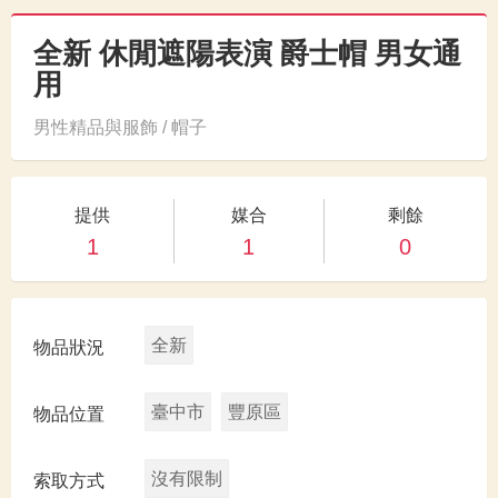
全新 休閒遮陽表演 爵士帽 男女通
用
男性精品與服飾 / 帽子
提供
媒合
剩餘
1
1
0
全新
物品狀況
臺中市
豐原區
物品位置
沒有限制
索取方式