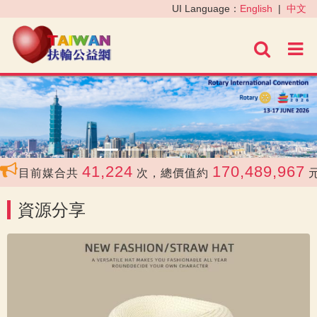
‹
›
UI Language：
English
|
中文
進階
41,224
170,489,967
目前媒合共
次，總價值約
元
資源分享