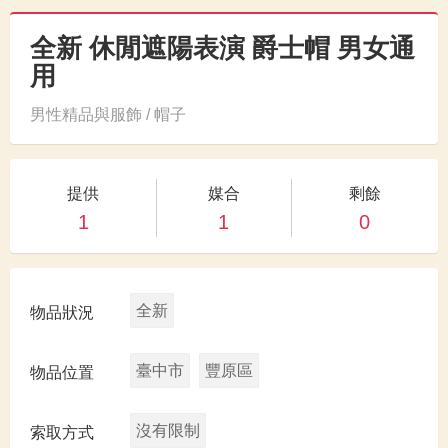
全新 休閒遮陽表演 爵士帽 男女通
用
男性精品與服飾 / 帽子
提供
媒合
剩餘
1
1
0
全新
物品狀況
臺中市
豐原區
物品位置
沒有限制
索取方式