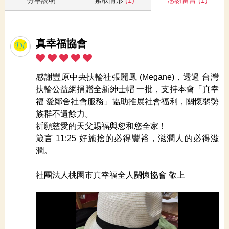
真幸福協會
感謝豐原中央扶輪社張麗鳳 (Megane)，透過 台灣
扶輪公益網捐贈全新紳士帽 一批，支持本會「真幸
福 愛鄰舍社會服務」協助推展社會福利，關懷弱勢
族群不遺餘力。
祈願慈愛的天父賜福與您和您全家！
箴言 11:25 好施捨的必得豐裕，滋潤人的必得滋
潤。
社團法人桃園市真幸福全人關懷協會 敬上