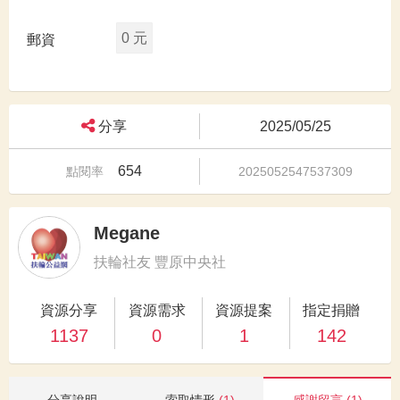
0 元
郵資
分享
2025/05/25
654
點閱率
2025052547537309
Megane
扶輪社友 豐原中央社
資源分享
資源需求
資源提案
指定捐贈
1137
0
1
142
分享說明
索取情形
(1)
感謝留言
(1)